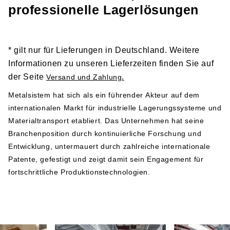
Links zu den entsprechenden Dokumenten und sollten
professionelle Lagerlösungen
vor der Installation und Nutzung der Produkte gründlich
gelesen werden:
Sicherheitshinweis 1
* gilt nur für Lieferungen in Deutschland. Weitere
Sicherheitshinweis 2
Informationen zu unseren Lieferzeiten finden Sie auf
der Seite
.
Versand und Zahlung
Herstellerangabe gemäß GPSR-Verordnung
Metalsistem hat sich als ein führender Akteur auf dem
internationalen Markt für industrielle Lagerungssysteme und
Metalsistem
Materialtransport etabliert. Das Unternehmen hat seine
Viale dell’Industria 2
Branchenposition durch kontinuierliche Forschung und
38068 Rovereto
Entwicklung, untermauert durch zahlreiche internationale
Italy
Patente, gefestigt und zeigt damit sein Engagement für
Telefonnummer: +39 0464 303030
fortschrittliche Produktionstechnologien.