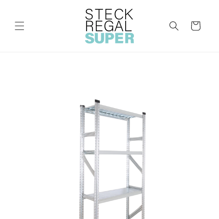
Direkt
zum
Inhalt
Warenkorb