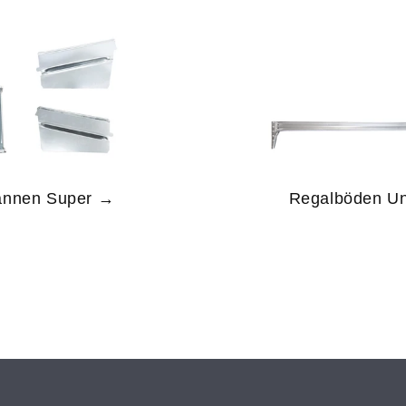
annen Super →
Regalböden Un