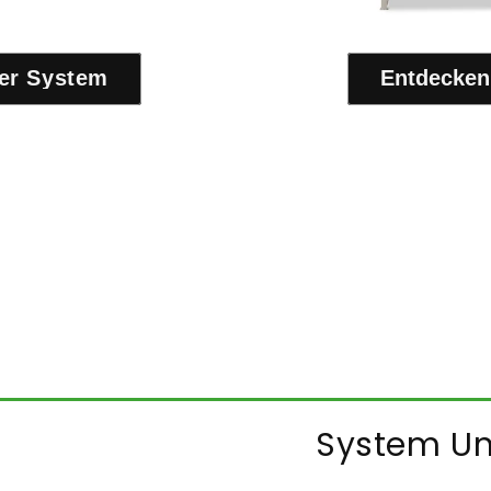
er System
Entdecken
System Un