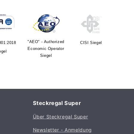
"AEO" - Authorized
001:2018
CISI Siegel
Economic Operator
egel
Siegel
Steckregal Super
Über Steckregal Super
Newsletter - Anmeldung