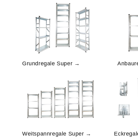
Grundregale Super →
Anbaur
Weitspannregale Super →
Eckrega