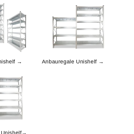
nishelf →
Anbauregale Unishelf →
 Unishelf→