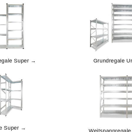
egale Super →
Grundregale U
le Super →
Weitspannregale