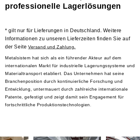
Links zu den entsprechenden Dokumenten und sollten
professionelle Lagerlösungen
vor der Installation und Nutzung der Produkte gründlich
gelesen werden:
Sicherheitshinweis 1
* gilt nur für Lieferungen in Deutschland. Weitere
Sicherheitshinweis 2
Informationen zu unseren Lieferzeiten finden Sie auf
der Seite
.
Versand und Zahlung
Herstellerangabe gemäß GPSR-Verordnung
Metalsistem hat sich als ein führender Akteur auf dem
internationalen Markt für industrielle Lagerungssysteme und
Metalsistem
Materialtransport etabliert. Das Unternehmen hat seine
Viale dell’Industria 2
Branchenposition durch kontinuierliche Forschung und
38068 Rovereto
Entwicklung, untermauert durch zahlreiche internationale
Italy
Patente, gefestigt und zeigt damit sein Engagement für
Telefonnummer: +39 0464 303030
fortschrittliche Produktionstechnologien.