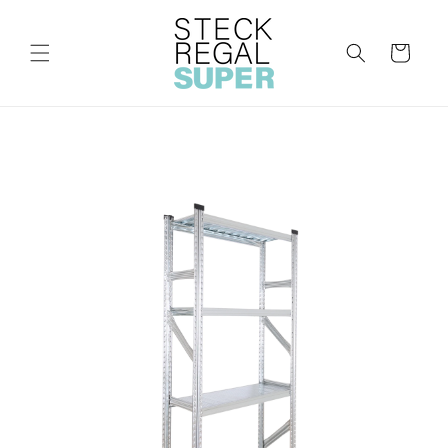
Direkt
zum
Inhalt
Warenkorb