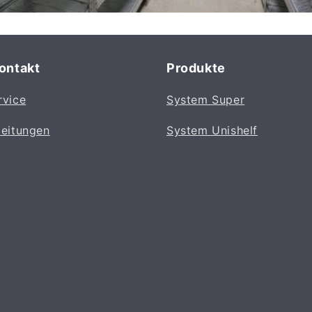
Kontakt
Produkte
rvice
System Super
leitungen
System Unishelf