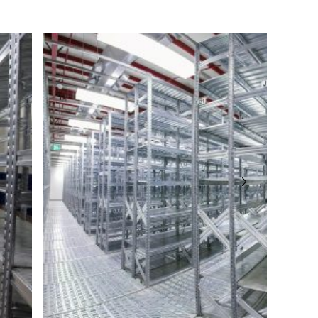
angabe gemäß GPSR-Verordnung
dustria 2
eto
er: +39 0464 303030