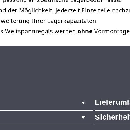
und der Möglichkeit, jederzeit Einzelteile nach
Erweiterung Ihrer Lagerkapazitäten.
des Weitspannregals werden
ohne
Vormontage g
Lieferum
Sicherhe
2x Pfosten
14x Längst