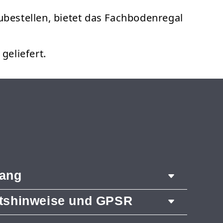
zubestellen, bietet das Fachbodenregal
eliefert.
fang
itshinweise und GPSR
 3028 mm
räger 1500 mm