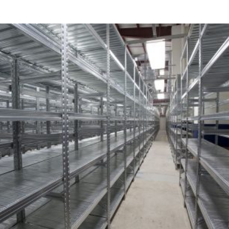
Hersteller
Metalsistem
Viale dell’In
38068 Rover
Italy
Telefonnumm