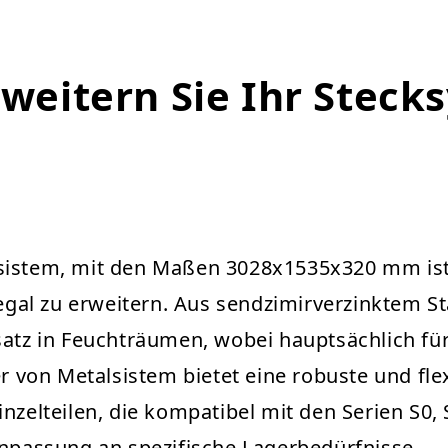
rweitern Sie Ihr Steck
sistem, mit den Maßen 3028x1535x320 mm ist 
l zu erweitern. Aus sendzimirverzinktem Stahl
satz in Feuchträumen, wobei hauptsächlich für
on Metalsistem bietet eine robuste und flexi
nzelteilen, die kompatibel mit den Serien S0, 
Anpassung an spezifische Lagerbedürfnisse.