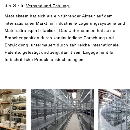
der Seite
.
Versand und Zahlung
Herstellerangabe gemäß GPSR-Verordnung
Metalsistem hat sich als ein führender Akteur auf dem
internationalen Markt für industrielle Lagerungssysteme und
Metalsistem
Materialtransport etabliert. Das Unternehmen hat seine
Viale dell’Industria 2
Branchenposition durch kontinuierliche Forschung und
38068 Rovereto
Entwicklung, untermauert durch zahlreiche internationale
Italy
Patente, gefestigt und zeigt damit sein Engagement für
Telefonnummer: +39 0464 303030
fortschrittliche Produktionstechnologien.