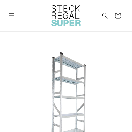
Direkt
zum
Inhalt
Warenkorb