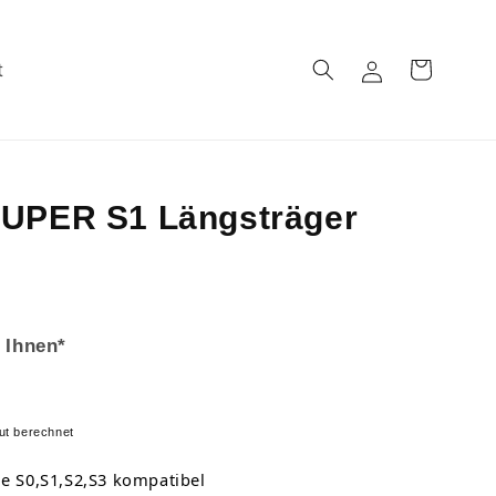
t
Einloggen
Warenkorb
SUPER S1 Längsträger
 Ihnen*
ut berechnet
ie S0,S1,S2,S3 kompatibel