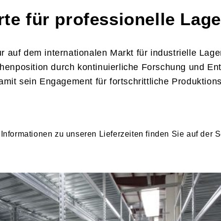
Gewährleistu
rte für professionelle Lag
Ihrer Instal
werden. Die 
-Anleitung besuchen Sie bitte
tehen und kann sich durch
finden Sie üb
ur auf dem internationalen Markt für industrielle La
entsprechen
n!
henposition durch kontinuierliche Forschung und Ent
Installation
damit sein Engagement für fortschrittliche Produktion
r Last und in Kombination mit
gelesen wer
eel.
 für Ihr Regalmodell
Sicherheits
r Aufbau reibungslos verläuft.
e Informationen zu unseren Lieferzeiten finden Sie auf der 
Sicherheits
Hersteller
Metalsistem