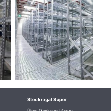
dustria 2
eto
er: +39 0464 303030
Steckregal Super
Über Steckregal Super