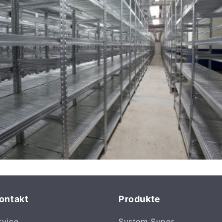
Viale dell’In
38068 Rover
Italy
Telefonnumm
Kontakt
Produkte
rvice
System Super