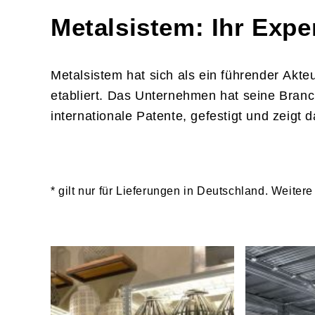
Montagebock hilfreich sein.
Gewicht: ca. 600 g
Metalsistem: Ihr Expe
Kompatibilität: S0, S1, S2, S3
Für eine detaillierte Schritt-für-Schritt
Produktbild ist symbolisch zu vers
Metalsistem hat sich als ein führender Akte
unsere:
die bestellte Variante unterscheide
etabliert. Das Unternehmen hat seine Branc
internationale Patente, gefestigt und zeigt 
* Pro Boden bei gleichmäßig verteilte
Aufbauanleitungen
dem korrekten Rahmen und Bodenpan
Hier können Sie die passende Anleitung
herunterladen und sicherstellen, dass Ih
* gilt nur für Lieferungen in Deutschland. Weiter