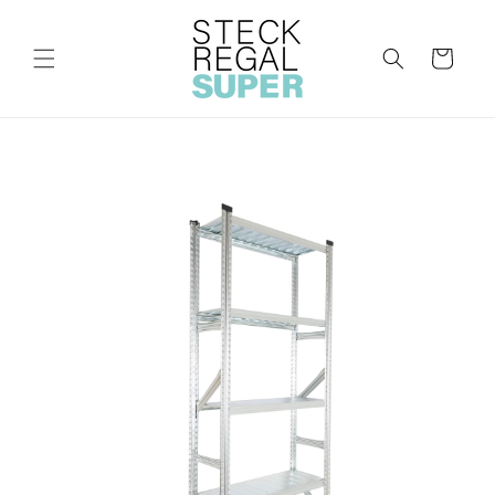
Direkt
zum
Inhalt
Warenkorb