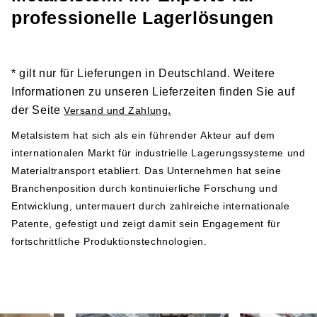
Links zu den entsprechenden Dokumenten und sollten
professionelle Lagerlösungen
vor der Installation und Nutzung der Produkte gründlich
gelesen werden:
Sicherheitshinweis 1
* gilt nur für Lieferungen in Deutschland. Weitere
Sicherheitshinweis 2
Informationen zu unseren Lieferzeiten finden Sie auf
der Seite
.
Versand und Zahlung
Herstellerangabe gemäß GPSR-Verordnung
Metalsistem hat sich als ein führender Akteur auf dem
internationalen Markt für industrielle Lagerungssysteme und
Metalsistem
Materialtransport etabliert. Das Unternehmen hat seine
Viale dell’Industria 2
Branchenposition durch kontinuierliche Forschung und
38068 Rovereto
Entwicklung, untermauert durch zahlreiche internationale
Italy
Patente, gefestigt und zeigt damit sein Engagement für
Telefonnummer: +39 0464 303030
fortschrittliche Produktionstechnologien.