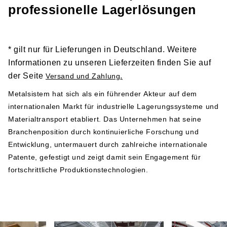
Links zu den entsprechenden Dokumenten und sollten
professionelle Lagerlösungen
vor der Installation und Nutzung der Produkte gründlich
gelesen werden:
Sicherheitshinweis 1
* gilt nur für Lieferungen in Deutschland. Weitere
Sicherheitshinweis 2
Informationen zu unseren Lieferzeiten finden Sie auf
der Seite
.
Versand und Zahlung
Herstellerangabe gemäß GPSR-Verordnung
Metalsistem hat sich als ein führender Akteur auf dem
internationalen Markt für industrielle Lagerungssysteme und
Metalsistem
Materialtransport etabliert. Das Unternehmen hat seine
Viale dell’Industria 2
Branchenposition durch kontinuierliche Forschung und
38068 Rovereto
Entwicklung, untermauert durch zahlreiche internationale
Italy
Patente, gefestigt und zeigt damit sein Engagement für
Telefonnummer: +39 0464 303030
fortschrittliche Produktionstechnologien.