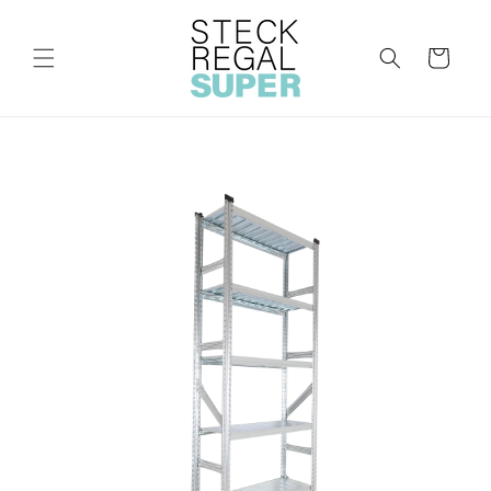
Direkt
zum
Inhalt
Warenkorb