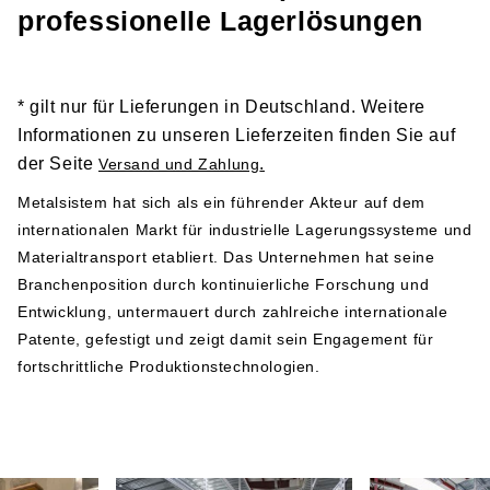
Links zu den entsprechenden Dokumenten und sollten
professionelle Lagerlösungen
vor der Installation und Nutzung der Produkte gründlich
gelesen werden:
Sicherheitshinweis 1
* gilt nur für Lieferungen in Deutschland. Weitere
Sicherheitshinweis 2
Informationen zu unseren Lieferzeiten finden Sie auf
der Seite
.
Versand und Zahlung
Herstellerangabe gemäß GPSR-Verordnung
Metalsistem hat sich als ein führender Akteur auf dem
internationalen Markt für industrielle Lagerungssysteme und
Metalsistem
Materialtransport etabliert. Das Unternehmen hat seine
Viale dell’Industria 2
Branchenposition durch kontinuierliche Forschung und
38068 Rovereto
Entwicklung, untermauert durch zahlreiche internationale
Italy
Patente, gefestigt und zeigt damit sein Engagement für
Telefonnummer: +39 0464 303030
fortschrittliche Produktionstechnologien.