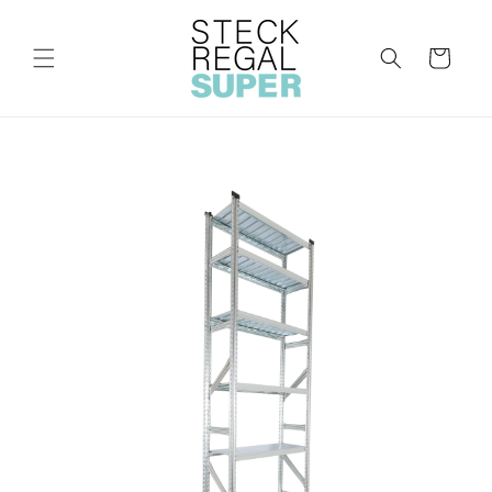
Direkt
zum
Inhalt
Warenkorb