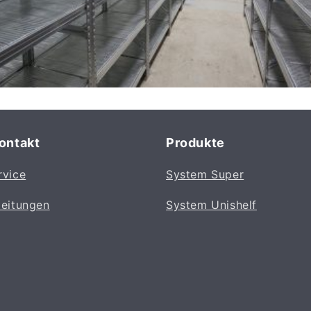
Kontakt
Produkte
rvice
System Super
leitungen
System Unishelf