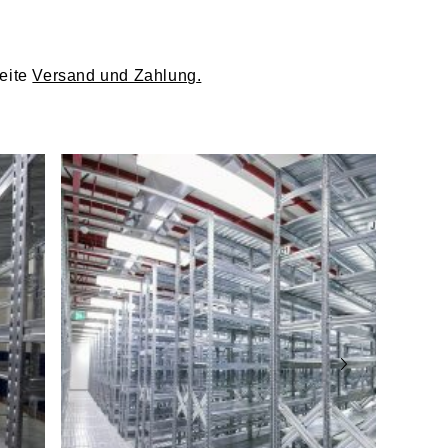
hinweis 1
Seite
Versand und Zahlung
.
hinweis 2
angabe gemäß GPSR-Verordnung
dustria 2
eto
er: +39 0464 303030