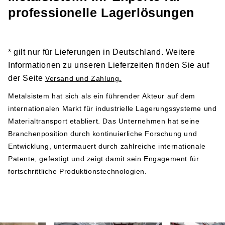
Links zu den entsprechenden Dokumenten und sollten
professionelle Lagerlösungen
vor der Installation und Nutzung der Produkte gründlich
gelesen werden:
Sicherheitshinweis 1
* gilt nur für Lieferungen in Deutschland. Weitere
Sicherheitshinweis 2
Informationen zu unseren Lieferzeiten finden Sie auf
der Seite
.
Versand und Zahlung
Herstellerangabe gemäß GPSR-Verordnung
Metalsistem hat sich als ein führender Akteur auf dem
internationalen Markt für industrielle Lagerungssysteme und
Metalsistem
Materialtransport etabliert. Das Unternehmen hat seine
Viale dell’Industria 2
Branchenposition durch kontinuierliche Forschung und
38068 Rovereto
Entwicklung, untermauert durch zahlreiche internationale
Italy
Patente, gefestigt und zeigt damit sein Engagement für
Telefonnummer: +39 0464 303030
fortschrittliche Produktionstechnologien.