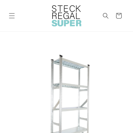
Direkt
zum
Inhalt
Warenkorb