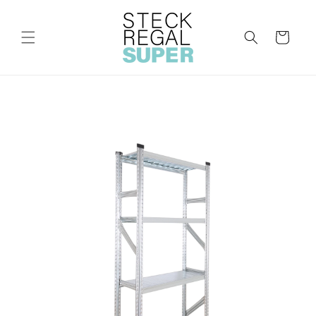
Direkt
zum
Inhalt
Warenkorb