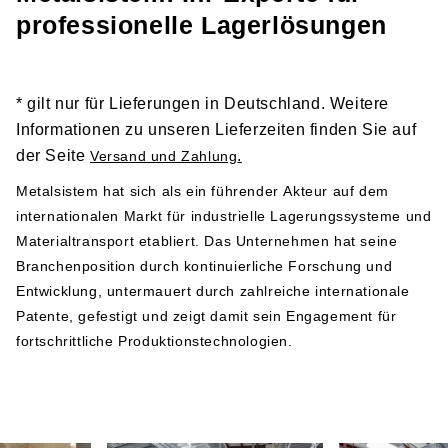
Links zu den entsprechenden Dokumenten und sollten
professionelle Lagerlösungen
vor der Installation und Nutzung der Produkte gründlich
gelesen werden:
Sicherheitshinweis 1
* gilt nur für Lieferungen in Deutschland. Weitere
Sicherheitshinweis 2
Informationen zu unseren Lieferzeiten finden Sie auf
der Seite
.
Versand und Zahlung
Herstellerangabe gemäß GPSR-Verordnung
Metalsistem hat sich als ein führender Akteur auf dem
internationalen Markt für industrielle Lagerungssysteme und
Metalsistem
Materialtransport etabliert. Das Unternehmen hat seine
Viale dell’Industria 2
Branchenposition durch kontinuierliche Forschung und
38068 Rovereto
Entwicklung, untermauert durch zahlreiche internationale
Italy
Patente, gefestigt und zeigt damit sein Engagement für
Telefonnummer: +39 0464 303030
fortschrittliche Produktionstechnologien.