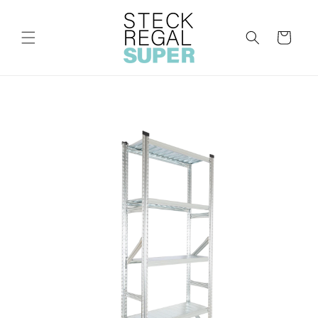
Direkt
zum
Inhalt
Warenkorb