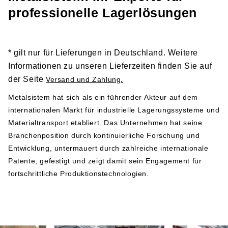
Links zu den entsprechenden Dokumenten und sollten
professionelle Lagerlösungen
vor der Installation und Nutzung der Produkte gründlich
gelesen werden:
Sicherheitshinweis 1
* gilt nur für Lieferungen in Deutschland. Weitere
Sicherheitshinweis 2
Informationen zu unseren Lieferzeiten finden Sie auf
der Seite
.
Versand und Zahlung
Herstellerangabe gemäß GPSR-Verordnung
Metalsistem hat sich als ein führender Akteur auf dem
internationalen Markt für industrielle Lagerungssysteme und
Metalsistem
Materialtransport etabliert. Das Unternehmen hat seine
Viale dell’Industria 2
Branchenposition durch kontinuierliche Forschung und
38068 Rovereto
Entwicklung, untermauert durch zahlreiche internationale
Italy
Patente, gefestigt und zeigt damit sein Engagement für
Telefonnummer: +39 0464 303030
fortschrittliche Produktionstechnologien.