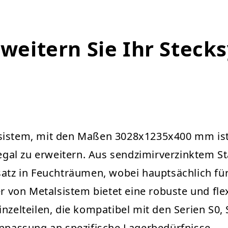
rweitern Sie Ihr Steck
sistem, mit den Maßen 3028x1235x400 mm ist 
l zu erweitern. Aus sendzimirverzinktem Stahl
satz in Feuchträumen, wobei hauptsächlich für
on Metalsistem bietet eine robuste und flexi
nzelteilen, die kompatibel mit den Serien S0, 
Anpassung an spezifische Lagerbedürfnisse.