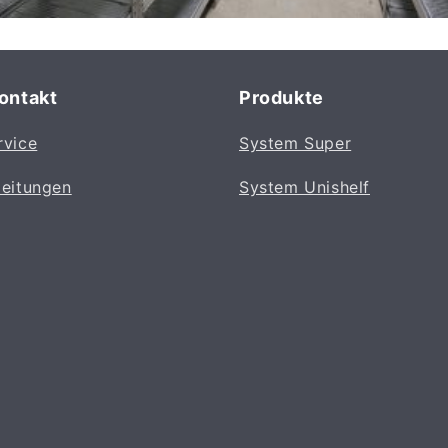
Kontakt
Produkte
rvice
System Super
leitungen
System Unishelf