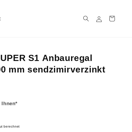
t
Einloggen
Warenkorb
SUPER S1 Anbauregal
0 mm sendzimirverzinkt
 Ihnen*
ut berechnet