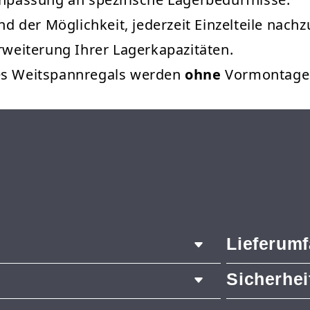
und der Möglichkeit, jederzeit Einzelteile nach
Erweiterung Ihrer Lagerkapazitäten.
des Weitspannregals werden
ohne
Vormontage g
Lieferum
Sicherhe
2x Pfosten
8x Längstr