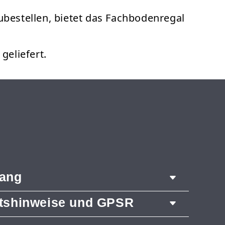
zubestellen, bietet das Fachbodenregal
eliefert.
fang
itshinweise und GPSR
 3028 mm
äger 1200 mm