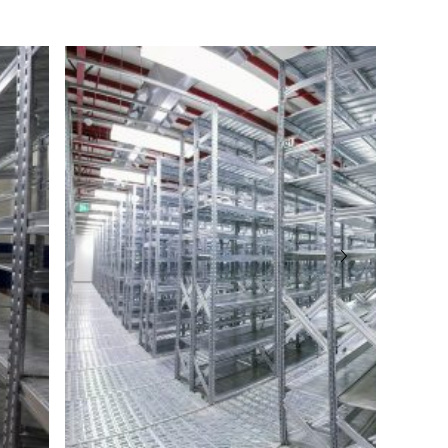
angabe gemäß GPSR-Verordnung
dustria 2
eto
er: +39 0464 303030