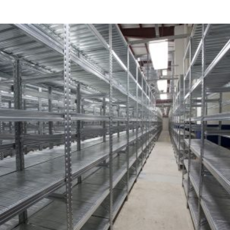
Hersteller
Metalsistem
Viale dell’In
38068 Rover
Italy
Telefonnumm