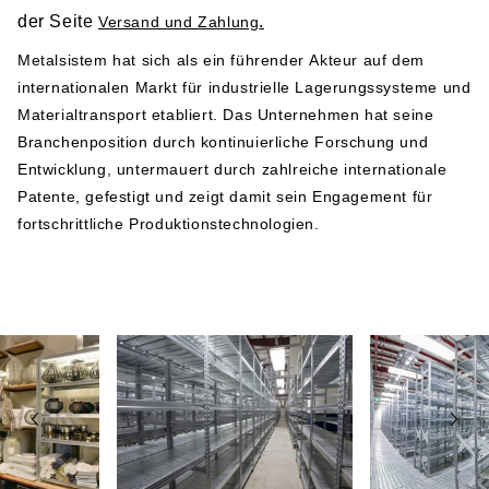
der Seite
.
Versand und Zahlung
Herstellerangabe gemäß GPSR-Verordnung
Metalsistem hat sich als ein führender Akteur auf dem
internationalen Markt für industrielle Lagerungssysteme und
Metalsistem
Materialtransport etabliert. Das Unternehmen hat seine
Viale dell’Industria 2
Branchenposition durch kontinuierliche Forschung und
38068 Rovereto
Entwicklung, untermauert durch zahlreiche internationale
Italy
Patente, gefestigt und zeigt damit sein Engagement für
Telefonnummer: +39 0464 303030
fortschrittliche Produktionstechnologien.