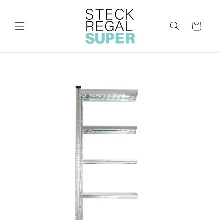
Direkt
zum
Inhalt
Warenkorb