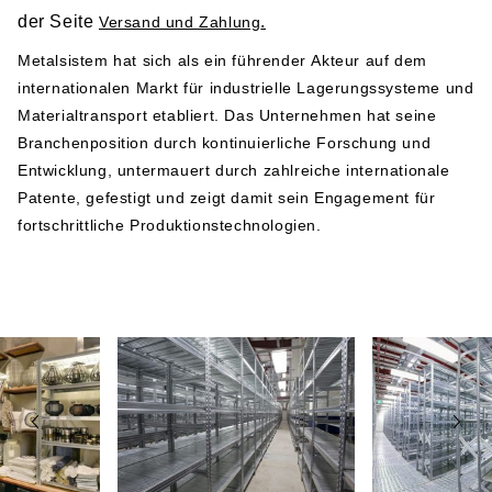
der Seite
.
Versand und Zahlung
Herstellerangabe gemäß GPSR-Verordnung
Metalsistem hat sich als ein führender Akteur auf dem
internationalen Markt für industrielle Lagerungssysteme und
Metalsistem
Materialtransport etabliert. Das Unternehmen hat seine
Viale dell’Industria 2
Branchenposition durch kontinuierliche Forschung und
38068 Rovereto
Entwicklung, untermauert durch zahlreiche internationale
Italy
Patente, gefestigt und zeigt damit sein Engagement für
Telefonnummer: +39 0464 303030
fortschrittliche Produktionstechnologien.