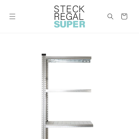
Direkt
zum
Inhalt
Warenkorb