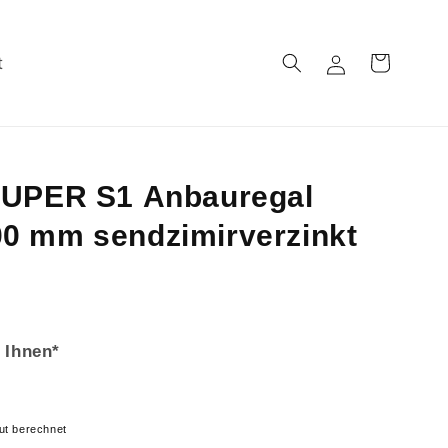
t
Einloggen
Warenkorb
SUPER S1 Anbauregal
0 mm sendzimirverzinkt
 Ihnen*
ut berechnet