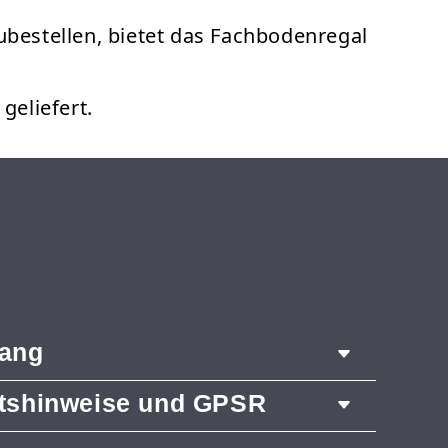
zubestellen, bietet das Fachbodenregal
eliefert.
fang
itshinweise und GPSR
 2104 mm
räger 1200 mm