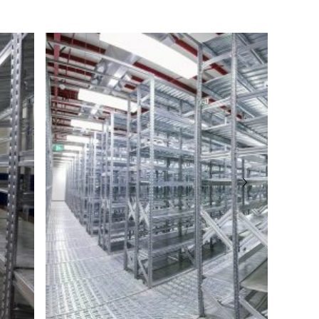
angabe gemäß GPSR-Verordnung
dustria 2
eto
er: +39 0464 303030