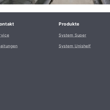
Kontakt
Produkte
rvice
System Super
leitungen
System Unishelf