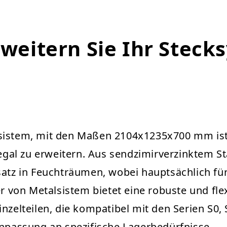
rweitern Sie Ihr Steck
sistem, mit den Maßen 2104x1235x700 mm ist 
l zu erweitern. Aus sendzimirverzinktem Stahl
satz in Feuchträumen, wobei hauptsächlich für
on Metalsistem bietet eine robuste und flexi
nzelteilen, die kompatibel mit den Serien S0, 
Anpassung an spezifische Lagerbedürfnisse.