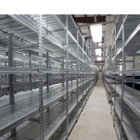
Hersteller
Metalsistem
Viale dell’In
38068 Rover
Italy
Telefonnumm