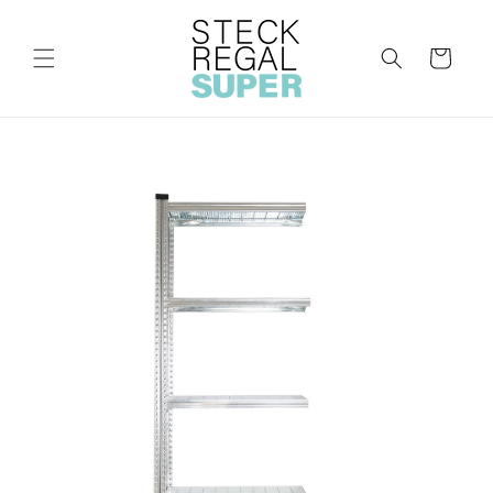
Direkt
zum
Inhalt
Warenkorb