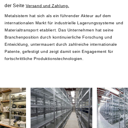
der Seite
.
Versand und Zahlung
Herstellerangabe gemäß GPSR-Verordnung
Metalsistem hat sich als ein führender Akteur auf dem
internationalen Markt für industrielle Lagerungssysteme und
Metalsistem
Materialtransport etabliert. Das Unternehmen hat seine
Viale dell’Industria 2
Branchenposition durch kontinuierliche Forschung und
38068 Rovereto
Entwicklung, untermauert durch zahlreiche internationale
Italy
Patente, gefestigt und zeigt damit sein Engagement für
Telefonnummer: +39 0464 303030
fortschrittliche Produktionstechnologien.