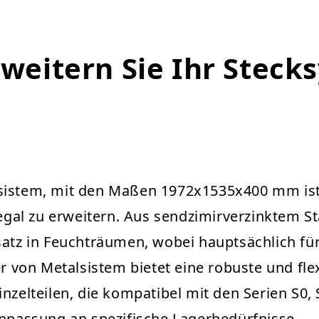
rweitern Sie Ihr Steck
sistem, mit den Maßen 1972x1535x400 mm ist 
l zu erweitern. Aus sendzimirverzinktem Stahl
satz in Feuchträumen, wobei hauptsächlich für
on Metalsistem bietet eine robuste und flexi
nzelteilen, die kompatibel mit den Serien S0, 
Anpassung an spezifische Lagerbedürfnisse.