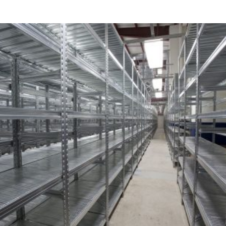
Hersteller
Metalsistem
Viale dell’In
38068 Rover
Italy
Telefonnumm