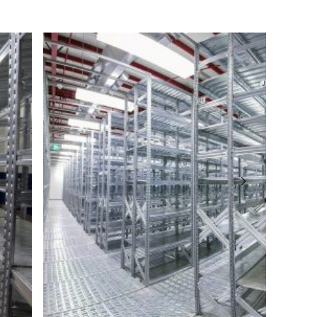
angabe gemäß GPSR-Verordnung
dustria 2
eto
er: +39 0464 303030