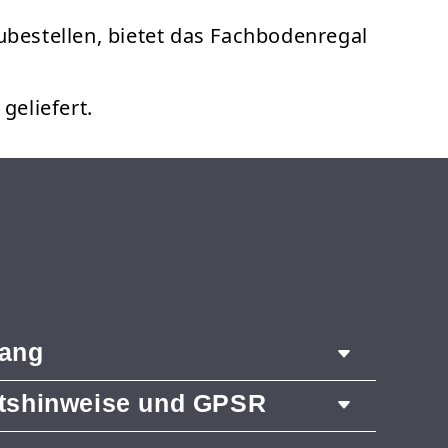
zubestellen, bietet das Fachbodenregal
eliefert.
fang
itshinweise und GPSR
 1972 mm
räger 1500 mm