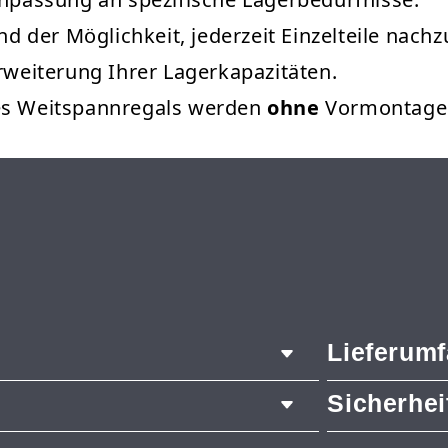
und der Möglichkeit, jederzeit Einzelteile nach
Erweiterung Ihrer Lagerkapazitäten.
des Weitspannregals werden
ohne
Vormontage g
Lieferum
Sicherhe
2x Pfosten
12x Längst