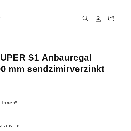
t
Einloggen
Warenkorb
SUPER S1 Anbauregal
0 mm sendzimirverzinkt
 Ihnen*
ut berechnet