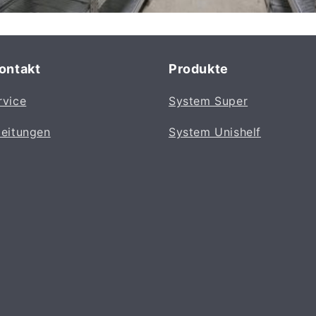
Kontakt
Produkte
rvice
System Super
leitungen
System Unishelf