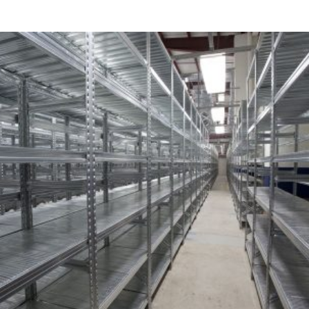
Hersteller
Metalsistem
Viale dell’In
38068 Rover
Italy
Telefonnumm