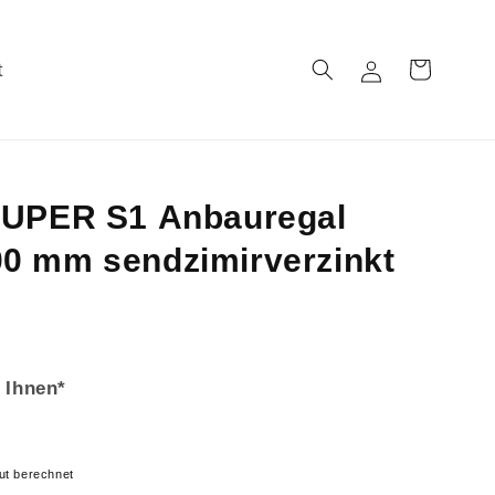
t
Einloggen
Warenkorb
SUPER S1 Anbauregal
0 mm sendzimirverzinkt
 Ihnen*
ut berechnet