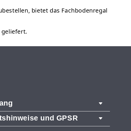
zubestellen, bietet das Fachbodenregal
eliefert.
fang
itshinweise und GPSR
 1972 mm
räger 1050 mm