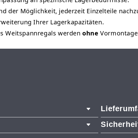
und der Möglichkeit, jederzeit Einzelteile nach
Erweiterung Ihrer Lagerkapazitäten.
des Weitspannregals werden
ohne
Vormontage g
Lieferum
Sicherhe
2x Pfosten
12x Längst