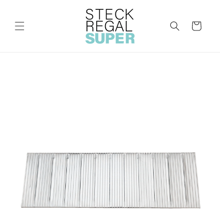
Direkt
zum
Inhalt
Warenkorb