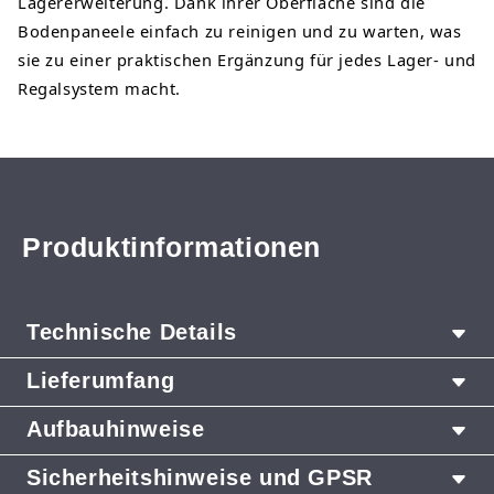
Lagererweiterung. Dank ihrer Oberfläche sind die
Bodenpaneele einfach zu reinigen und zu warten, was
sie zu einer praktischen Ergänzung für jedes Lager- und
Regalsystem macht.
Produktinformationen
Technische Details
Lieferumfang
Produkttyp: Bodenpaneel
Marke: Metalsistem
Aufbauhinweise
1x Bodenpaneel H12 900x450 mm
Serie: S123
1x Aufbauanleitung
Breite 900 mm, Tiefe 450 mm
Sicherheitshinweise und GPSR
Die Montage des Regals erfolgt schnell und einfach
Paneeltyp: H12