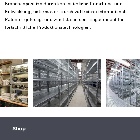
Branchenposition durch kontinuierliche Forschung und
38068 Rovereto
Entwicklung, untermauert durch zahlreiche internationale
Italy
Patente, gefestigt und zeigt damit sein Engagement für
Telefonnummer: +39 0464 303030
fortschrittliche Produktionstechnologien.
Shop